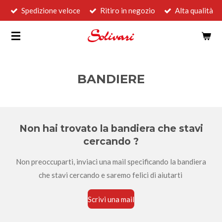
Spedizione veloce
Ritiro in negozio
Alta qualità
Vai
al
contenuto
principale
BANDIERE
Non hai trovato la bandiera che stavi
cercando ?
Non preoccuparti, inviaci una mail specificando la bandiera
che stavi cercando e saremo felici di aiutarti
Scrivi una mail