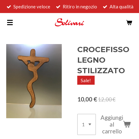
Spedizione veloce
Ritiro in negozio
Alta qualità
Vai
al
contenuto
principale
CROCEFISSO
LEGNO
STILIZZATO
Sale!
10,00 €
12,00 €
Aggiungi
al
carrello