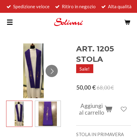
Spedizione veloce
Ritiro in negozio
Alta qualità
Vai
al
contenuto
principale
ART. 1205
STOLA
Sale!
50,00 €
68,00 €
Aggiungi
al carrello
STOLA IN PRIMAVERA