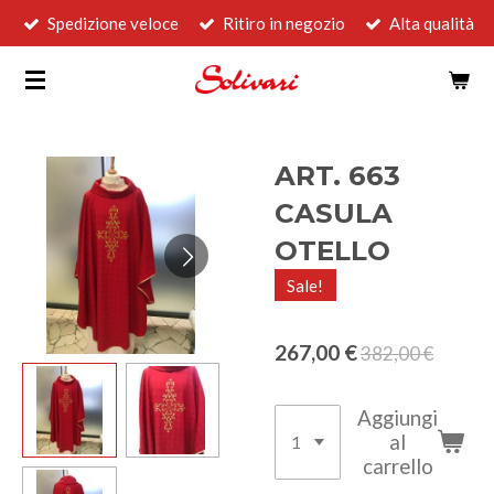
Spedizione veloce
Ritiro in negozio
Alta qualità
Vai
al
contenuto
principale
ART. 663
CASULA
OTELLO
Sale!
267,00 €
382,00 €
Aggiungi
al
carrello