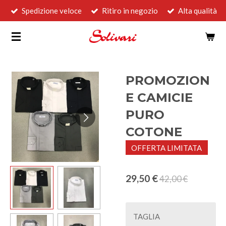
Spedizione veloce
Ritiro in negozio
Alta qualità
Vai
al
contenuto
principale
PROMOZION
E CAMICIE
PURO
COTONE
OFFERTA LIMITATA
29,50 €
42,00 €
TAGLIA