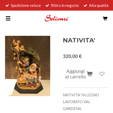
Spedizione veloce
Ritiro in negozio
Alta qualità
Vai
al
contenuto
principale
NATIVITA'
320,00 €
Aggiungi
al carrello
NATIVITA' IN LEGNO
LAVORATO VAL
GARDENA