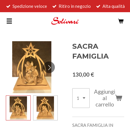
Spedizione veloce
Ritiro in negozio
Alta qualità
Vai
al
contenuto
principale
SACRA
FAMIGLIA
130,00 €
Aggiungi
al
carrello
SACRA FAMIGLIA IN