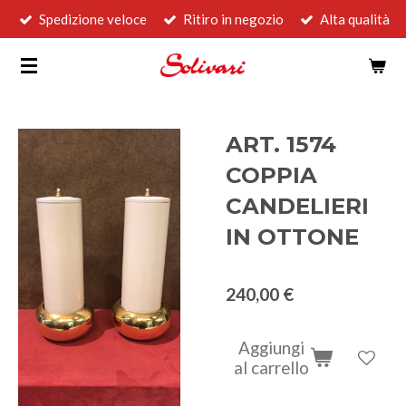
Spedizione veloce
Ritiro in negozio
Alta qualità
Vai
al
contenuto
principale
ART. 1574
COPPIA
CANDELIERI
IN OTTONE
240,00 €
Aggiungi
al carrello