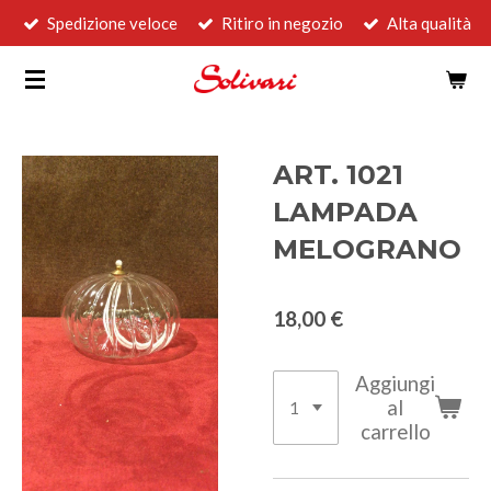
Spedizione veloce
Ritiro in negozio
Alta qualità
Vai
al
contenuto
principale
ART. 1021
LAMPADA
MELOGRANO
18,00 €
Aggiungi
al
carrello