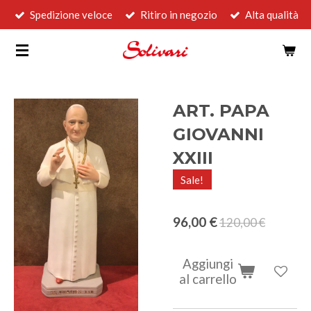
Spedizione veloce
Ritiro in negozio
Alta qualità
Vai
al
contenuto
principale
ART. PAPA
GIOVANNI
XXIII
Sale!
96,00 €
120,00 €
Aggiungi
al carrello