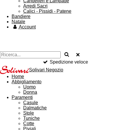
Candelieri e Lampade
Arredi Sacri
Calici - Pissidi - Patene
Bandiere
Natale
Account
Spedizione veloce
Solivari Negozio
Home
Abbigliamento
Uomo
Donna
Paramenti
Casule
Dalmatiche
Stole
Tuniche
Cotte
Piviali