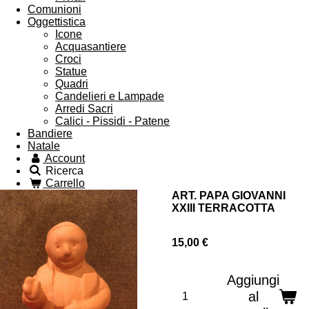
Comunioni
Oggettistica
Icone
Acquasantiere
Croci
Statue
Quadri
Candelieri e Lampade
Arredi Sacri
Calici - Pissidi - Patene
Bandiere
Natale
Account
Ricerca
Carrello
ART. PAPA GIOVANNI
XXIII TERRACOTTA
15,00 €
Aggiungi
al