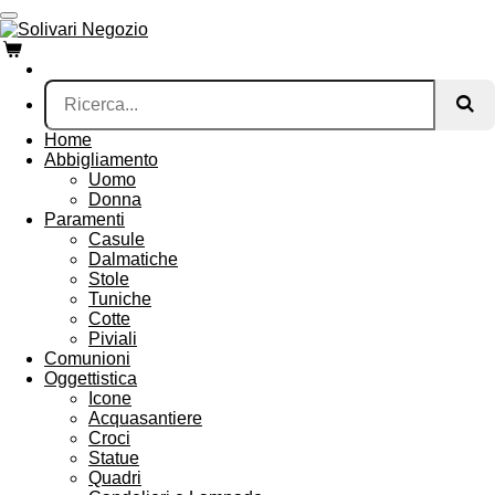
Vai
al
contenuto
principale
Home
Abbigliamento
Uomo
Donna
Paramenti
Casule
Dalmatiche
Stole
Tuniche
Cotte
Piviali
Comunioni
Oggettistica
Icone
Acquasantiere
Croci
Statue
Quadri