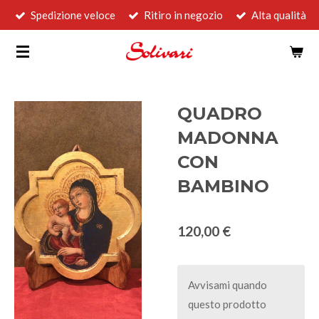
Spedizione veloce
Ritiro in negozio
Alta qualità
Vai
al
contenuto
principale
QUADRO
MADONNA
CON
BAMBINO
120,00 €
Avvisami quando
questo prodotto