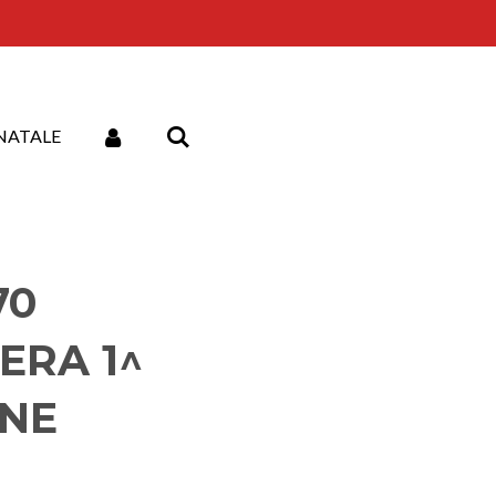
NATALE
70
ERA 1^
NE