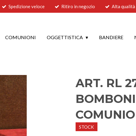
Spedizione veloce
Ritiro in negozio
Alta qualità
COMUNIONI
OGGETTISTICA
BANDIERE
ART. RL 2
BOMBONI
COMUNIO
STOCK