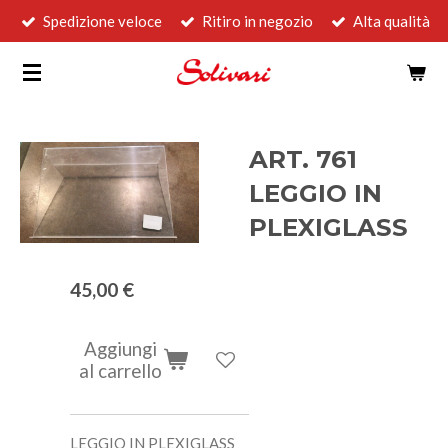
Spedizione veloce
Ritiro in negozio
Alta qualità
Vai
al
contenuto
principale
ART. 761
LEGGIO IN
PLEXIGLASS
45,00 €
Aggiungi
al carrello
LEGGIO IN PLEXIGLASS