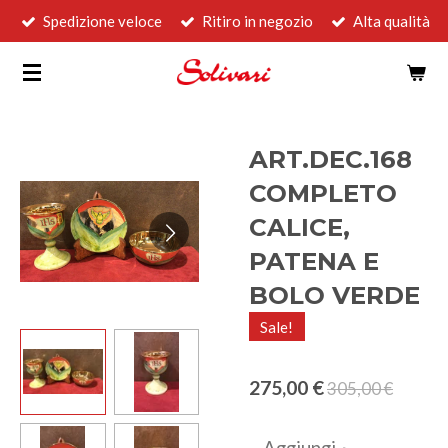
Spedizione veloce
Ritiro in negozio
Alta qualità
Vai
al
contenuto
principale
ART.DEC.168
COMPLETO
CALICE,
PATENA E
BOLO VERDE
Sale!
275,00 €
305,00 €
Aggiungi