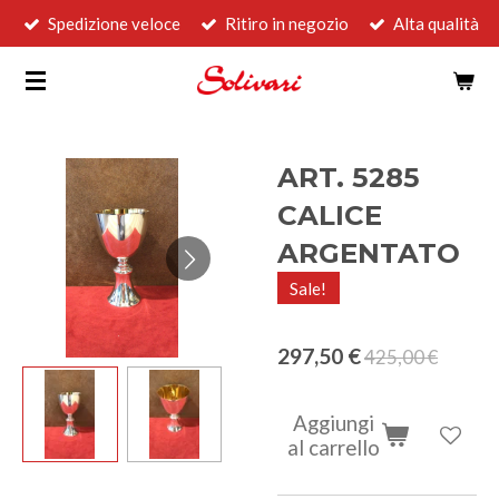
Spedizione veloce
Ritiro in negozio
Alta qualità
Vai
al
contenuto
principale
ART. 5285
CALICE
ARGENTATO
Sale!
297,50 €
425,00 €
Aggiungi
al carrello