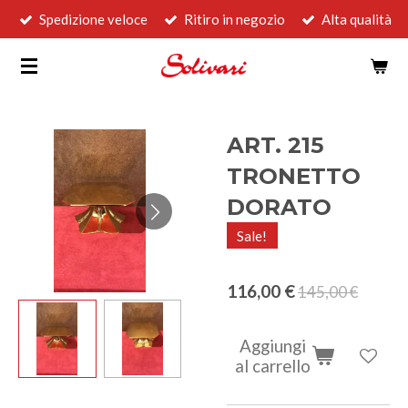
Spedizione veloce
Ritiro in negozio
Alta qualità
Vai
al
contenuto
principale
ART. 215
TRONETTO
DORATO
Sale!
116,00 €
145,00 €
Aggiungi
al carrello