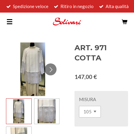
Spedizione veloce
Ritiro in negozio
Alta qualità
Vai
al
contenuto
principale
ART. 971
COTTA
147,00 €
MISURA