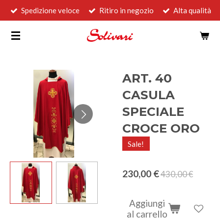
Spedizione veloce
Ritiro in negozio
Alta qualità
Vai
al
contenuto
principale
ART. 40
CASULA
SPECIALE
CROCE ORO
Sale!
230,00 €
430,00 €
Aggiungi
al carrello