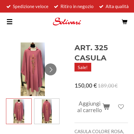
Spedizione veloce
Ritiro in negozio
Alta qualità
Vai
al
contenuto
principale
ART. 325
CASULA
Sale!
150,00 €
189,00 €
Aggiungi
al carrello
CASULA COLORE ROSA,