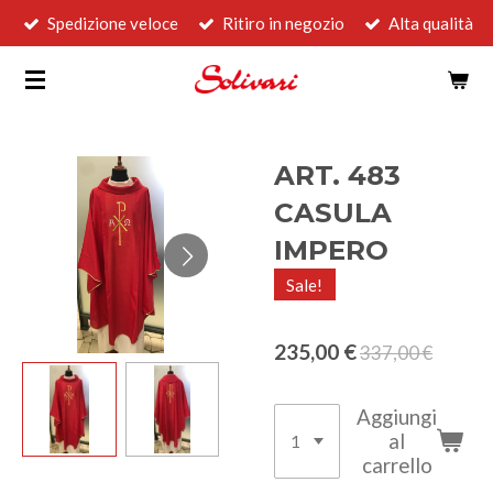
Spedizione veloce
Ritiro in negozio
Alta qualità
Vai
al
contenuto
principale
ART. 483
CASULA
IMPERO
Sale!
235,00 €
337,00 €
Aggiungi
al
carrello