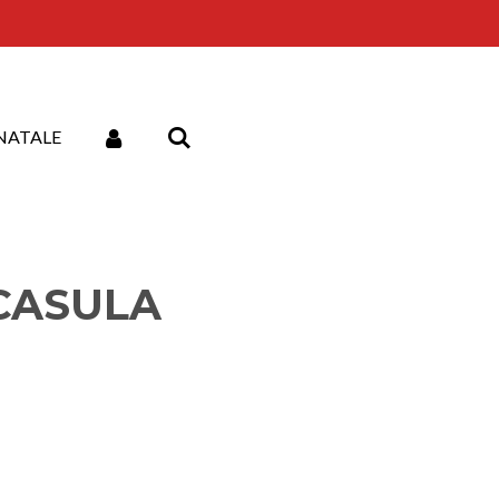
NATALE
 CASULA