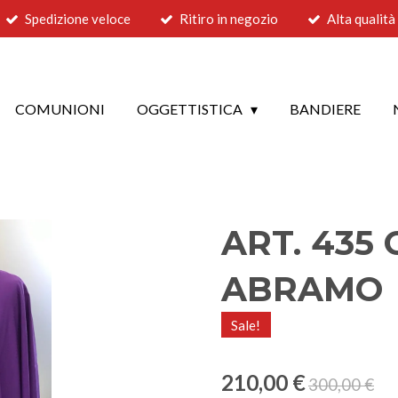
Spedizione veloce
Ritiro in negozio
Alta qualità
COMUNIONI
OGGETTISTICA
BANDIERE
ART. 435
ABRAMO
Sale!
210,00 €
300,00 €