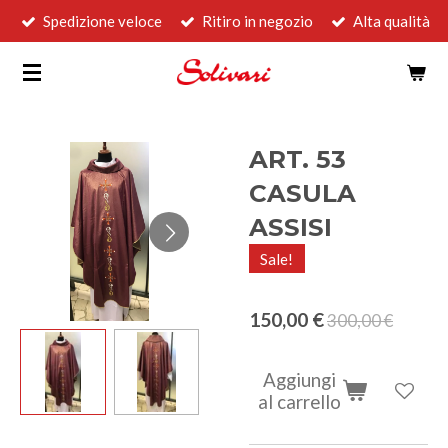
Spedizione veloce
Ritiro in negozio
Alta qualità
Vai
al
contenuto
principale
ART. 53
CASULA
ASSISI
Sale!
150,00 €
300,00 €
Aggiungi
al carrello