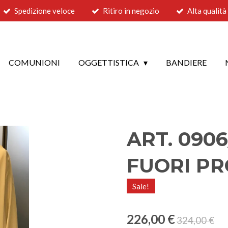
Spedizione veloce
Ritiro in negozio
Alta qualità
COMUNIONI
OGGETTISTICA
BANDIERE
ART. 0906
FUORI PR
Sale!
226,00 €
324,00 €