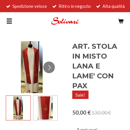
Spedizione veloce
Ritiro in negozio
Alta qualità
Vai
al
contenuto
principale
ART. STOLA
IN MISTO
LANA E
LAME' CON
PAX
Sale!
50,00 €
130,00 €
Aggiungi