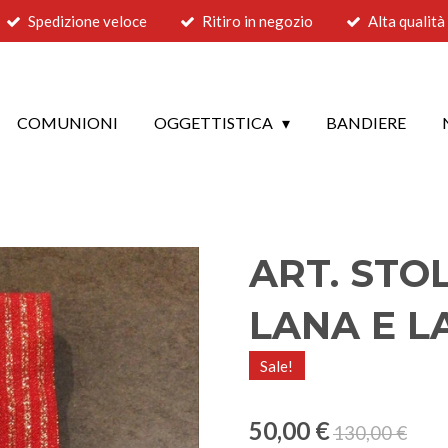
Spedizione veloce
Ritiro in negozio
Alta qualità
COMUNIONI
OGGETTISTICA
BANDIERE
ART. STO
LANA E L
Sale!
50,00 €
130,00 €