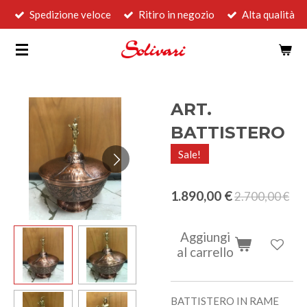
Spedizione veloce
Ritiro in negozio
Alta qualità
Vai
al
contenuto
principale
ART.
BATTISTERO
Sale!
1.890,00 €
2.700,00 €
Aggiungi
al carrello
BATTISTERO IN RAME