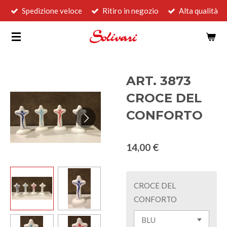
Spedizione veloce
Ritiro in negozio
Alta qualità
Vai
al
contenuto
principale
ART. 3873
CROCE DEL
CONFORTO
14,00 €
CROCE DEL
CONFORTO